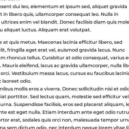
ent dui leo, elementum et ipsum sed, aliquet gravida
t in libero quis, ullamcorper consequat leo. Nulla in
trices enim vel blandit. Donec facilisis diam quis mole
cu aliquet luctus. Aliquam erat volutpat.
e at quis metus. Maecenas lacinia efficitur libero, sed
lit, fringilla eget erat vel, euismod gravida lacus. Nunc
ium rhoncus tellus. Curabitur at odio consequat, varius e
a. Mauris eleifend, lacus ac gravida ullamcorper, nulla li
d orci. Vestibulum massa lacus, cursus eu faucibus lacini
 laoreet odio.
ibus mollis eros a viverra. Donec sollicitudin nisi et odi
at porttitor. Sed lectus quam, molestie sed efficitur vel
 urna. Suspendisse facilisis, eros sed placerat aliquam, l
r ante est eget nulla. Etiam interdum ante eget odio rutr
tor erat, sodales quis orci non, malesuada tempor urn
agna sem dictum odio, nec interdum neque lorem vitae li