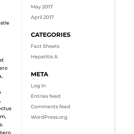
May 2017
April 2017
stie
CATEGORIES
Fact Sheets
Hepatitis A
st
bero
META
a,
Log in
o
Entries feed
,
Comments feed
ectus
um,
WordPress.org
a.
bero.