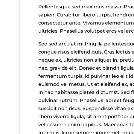
Pellentesque sed maximus massa. Praes
sapien. Curabitur libero turpis, hendreri
consectetur ante. Vivamus elementum ul
ultricies. Phasellus volutpat eros vel ar
Sed sed arcu at mi fringilla pellentesqu
congue risus eleifend quis. Cras lectus e
neque ex, ultricies non aliquet in, pret
nec, gravida elit. Donec et blandit ligul
fermentum turpis, id pulvinar leo elit i
euismod vel metus. Ut et eleifend ex, ac
In hac habitasse platea dictumst. Sed fin
pulvinar rutrum. Phasellus laoreet feugi
suscipit non risus. Suspendisse vitae ex
libero viverra ligula, sit amet porttito
vel posuere enim dapibus. Maecenas tor
In iaculis, leo in semper imperdiet, m