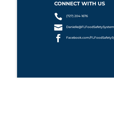
CONNECT WITH US

(727) 204-1676

Danielle@FLFoodSafetySyste

Facebook.com/FLFoodSafetyS