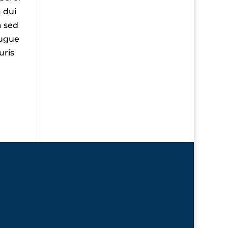
 dui
a sed
augue
uris