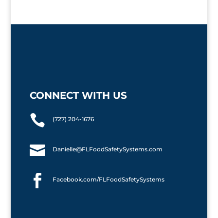
CONNECT WITH US

(727) 204-1676

Danielle@FLFoodSafetySystems.com

Facebook.com/FLFoodSafetySystems